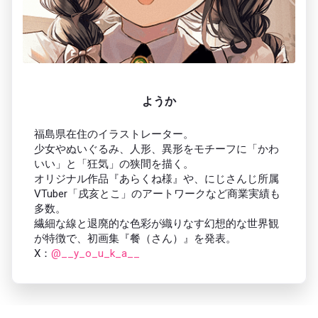
ようか
福島県在住のイラストレーター。
少女やぬいぐるみ、人形、異形をモチーフに「かわ
いい」と「狂気」の狭間を描く。
オリジナル作品『あらくね様』や、にじさんじ所属
VTuber「戌亥とこ」のアートワークなど商業実績も
多数。
繊細な線と退廃的な色彩が織りなす幻想的な世界観
が特徴で、初画集『餐（さん）』を発表。
X：
@__y_o_u_k_a__