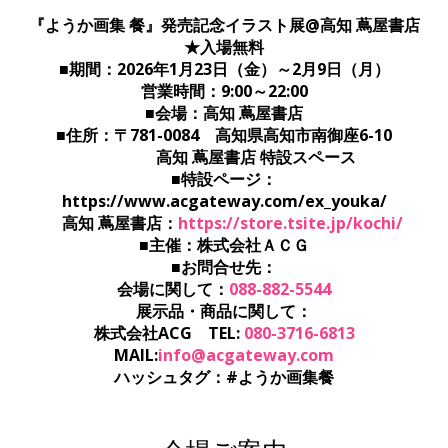
『ようか画集 餐』発売記念イラスト展@高知 蔦屋書店
★入場無料
■期間：2026年1月23日（金）～2月9日（月）
営業時間：9:00～22:00
■会場：高知 蔦屋書店
■住所：〒781-0084 高知県高知市南御座6-10
高知 蔦屋書店 特設スペース
■特設ページ：
https://www.acgateway.com/ex_youka/
高知 蔦屋書店：
https://store.tsite.jp/kochi/
■主催：株式会社ＡＣＧ
■お問合せ先：
会場に関して：
088-882-5544
展示品・商品に関して：
株式会社ACG TEL:
080-3716-6813
MAIL:
info@acgateway.com
ハッシュタグ：#ようか画集餐