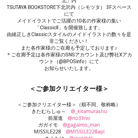
北」内
TSUTAYA BOOKSTORE下北沢内（シモツタ） 3Fスペース
にて
メイドイラストでご活躍の10名の作家様の集い
「ClassicⅡ」を開催致します。
由緒正しきClassicスタイルのメイドイラストの数々を是
非ご覧ください！
また各作家様のご在廊も予定しております♪
＊ご在廊予定は各作家様のSNSアカウント及び弊社Xアカ
ウント（@BPOSinfo）にて
お知らせいたします。
＜ご参加クリエイター様＞
＜ご参加クリエイター様＞（順不同、敬称略）
きたむらしゅ～
@_kitamurashu
前屋進
@no33no
ガガイモ
@gagaimo_man
MISSILE228
@MISSILE228apl