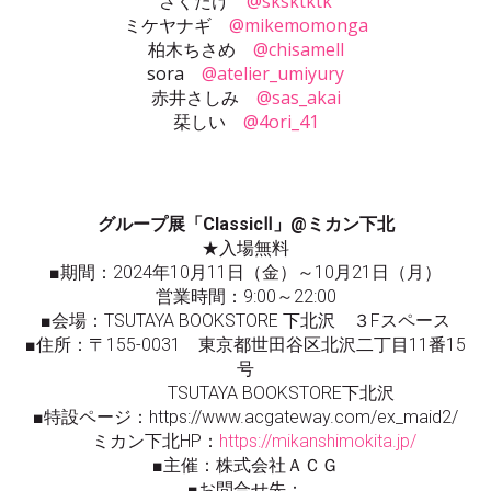
さくたけ
@sksktktk
ミケヤナギ
@mikemomonga
柏木ちさめ
@chisamell
sora
@atelier_umiyury
赤井さしみ
@sas_akai
栞しい
@4ori_41
グループ展「ClassicⅡ」@ミカン下北
★入場無料
■期間：2024年10月11日（金）～10月21日（月）
営業時間：9:00～22:00
■会場：TSUTAYA BOOKSTORE 下北沢 ３Fスペース
■住所：〒155-0031 東京都世田谷区北沢二丁目11番15
号
TSUTAYA BOOKSTORE下北沢
■特設ページ：https://www.acgateway.com/ex_maid2/
ミカン下北HP：
https://mikanshimokita.jp/
■主催：株式会社ＡＣＧ
■お問合せ先：