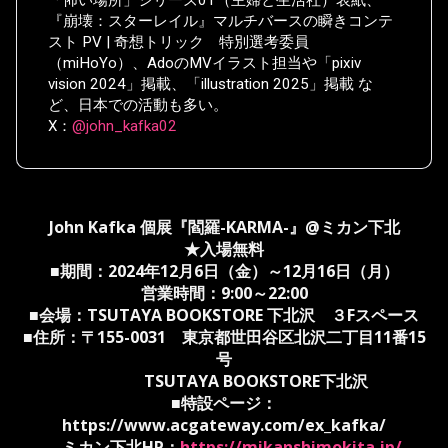
「怖い場所」シリーズ01（主婦と生活社）表紙、
『崩壊：スターレイル』マルチバースの瞬きコンテ
スト PV | 奇想トリック 特別選考委員
（miHoYo）、AdoのMVイラスト担当や「pixiv
vision 2024」掲載、「illustration 2025」掲載 な
ど、日本での活動も多い。
X：
@john_kafka02
John Kafka 個展『閻羅-KARMA-』@ミカン下北
★入場無料
■期間：2024年12月6日（金）～12月16日（月）
営業時間：9:00～22:00
■会場：TSUTAYA BOOKSTORE 下北沢 ３Fスペース
■住所：〒155-0031 東京都世田谷区北沢二丁目11番15
号
TSUTAYA BOOKSTORE下北沢
■特設ページ：
https://www.acgateway.com/ex_kafka/
ミカン下北HP：
https://mikanshimokita.jp/