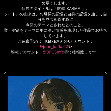
め尽くします。
個展のタイトルは『閻羅-KARMA-』。
タイトルの由来は、お母様の記憶と自身の記憶を通じて自
分を見つめ直す為に
今回のテーマとされたとのこと。
業・宿命をテーマに更に深い情感を表現した作品でお待ち
しています。
ご在廊予定は、KafkaさんのXアカウント：
@john_kafka02
や
弊社アカウント：
@BPOSinfo
等で後報致します！