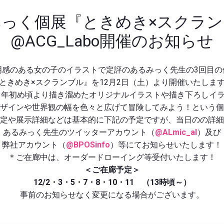
っく個展『ときめき×スクラン
@ACG_Labo開催のお知らせ
明感のある女の子のイラストで定評のあるみっく先生の3回目の
ときめき×スクランブル』を12月2日（土）より開催いたしま
23年初め頃より描き溜めたオリジナルイラストや描き下ろしイ
ザインや世界観の幅を色々と広げて冒険してみよう！という個
定や展示詳細などは基本的に下記の予定ですが、当日のの詳細
あるみっく先生のツイッターアカウント（
@ALmic_al
）及び
弊社アカウント（
@BPOSinfo
）等にてお知らせいたします！
＊ご在廊中は、オーダードローイング等受付いたします！
＜ご在廊予定＞
12/2・3・5・7・8・10・11 （13時頃～）
事前のお知らせなく変更になる場合がございます。