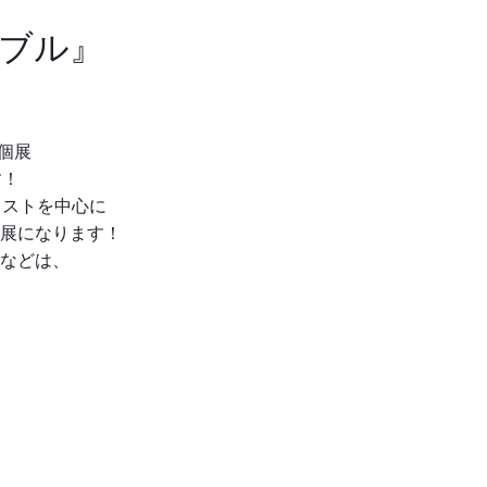
ブル』
個展
す！
ラストを中心に
展になります！
などは、